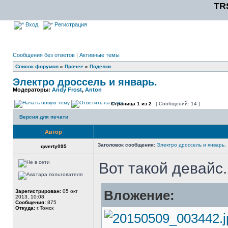
TR
Вход
Регистрация
Сообщения без ответов
|
Активные темы
Список форумов
»
Прочее
»
Поделки
Электро дроссель и январь.
Модераторы:
Andy Frost
,
Anton
Страница
1
из
2
[ Сообщений: 14 ]
Версия для печати
Автор
Заголовок сообщения:
Электро дроссель и январь.
qwerty095
Вот такой девайс.
Зарегистрирован:
05 окт
Вложение:
2013, 10:08
Сообщения:
875
Откуда:
г.Томск