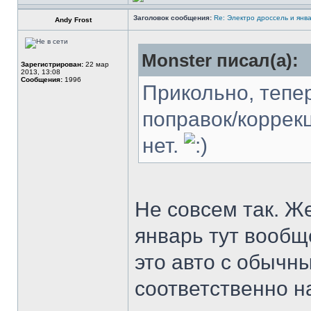
Заголовок сообщения:
Re: Электро дроссель и янва
Andy Frost
Monster писал(а):
Зарегистрирован:
22 мар
2013, 13:08
Сообщения:
1996
Прикольно, тепер
поправок/коррекц
нет.
Не совсем так. Ж
январь тут вообще
это авто с обычн
соответственно н