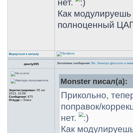
нет.
Как модулируешь
полноценный ЦА
Вернуться к началу
Заголовок сообщения:
Re: Электро дроссель и янва
qwerty095
Monster писал(а):
Зарегистрирован:
05 окт
Прикольно, тепер
2013, 10:08
Сообщения:
875
Откуда:
г.Томск
поправок/коррекц
нет.
Как модулируеш