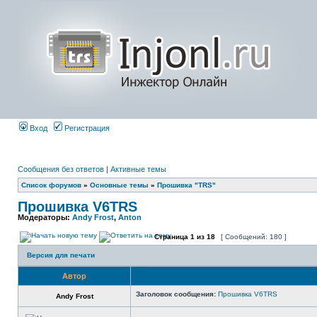
Вход
Регистрация
Сообщения без ответов
|
Активные темы
Список форумов
»
Основные темы
»
Прошивка "TRS"
Прошивка V6TRS
Модераторы:
Andy Frost
,
Anton
Страница
1
из
18
[ Сообщений: 180 ]
Версия для печати
Автор
Заголовок сообщения:
Прошивка V6TRS
Andy Frost