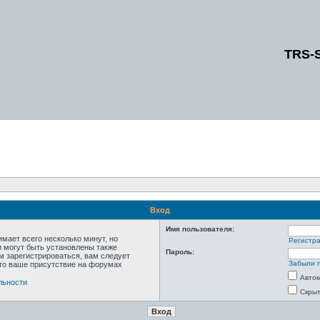
TRS-
Вход
Имя пользователя:
мает всего несколько минут, но
Регистр
 могут быть установлены также
Пароль:
м зарегистрироваться, вам следует
Забыли 
что ваше присутствие на форумах
Автом
льности
Скрыт