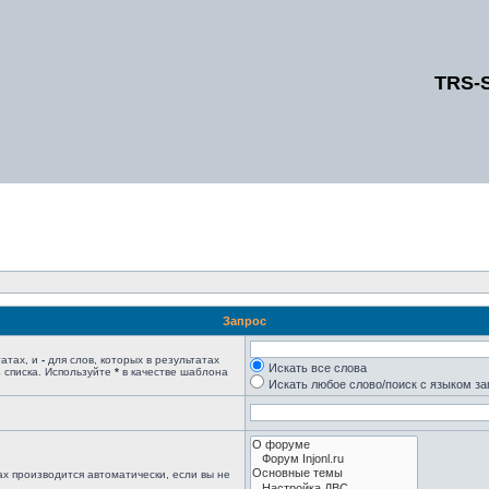
TRS-
Запрос
татах, и
-
для слов, которых в результатах
Искать все слова
 списка. Используйте
*
в качестве шаблона
Искать любое слово/поиск с языком з
х производится автоматически, если вы не