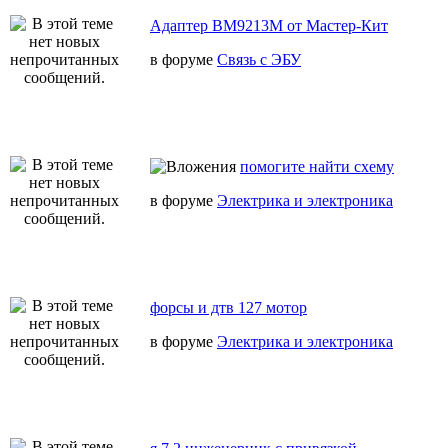
Адаптер BM9213M от Мастер-Кит
в форуме
Связь с ЭБУ
помогите найти схему
в форуме
Электрика и электроника
форсы и дтв 127 мотор
в форуме
Электрика и электроника