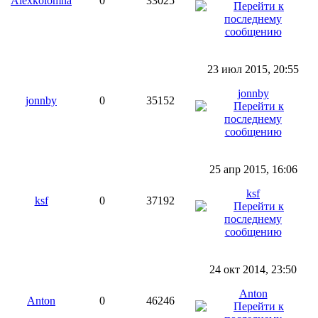
Alexkolomna
0
33025
23 июл 2015, 20:55
jonnby
jonnby
0
35152
25 апр 2015, 16:06
ksf
ksf
0
37192
24 окт 2014, 23:50
Anton
Anton
0
46246