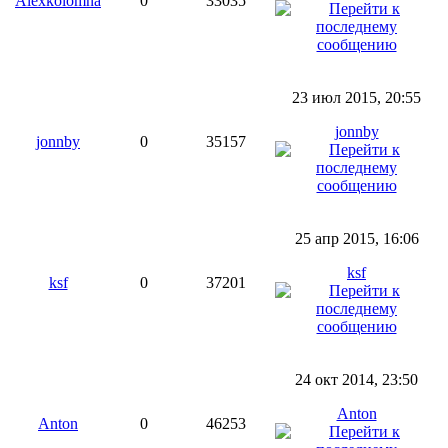
Alexkolomna
0
33035
23 июл 2015, 20:55
jonnby
jonnby
0
35157
25 апр 2015, 16:06
ksf
ksf
0
37201
24 окт 2014, 23:50
Anton
Anton
0
46253