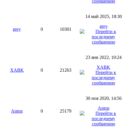
14 май 2025, 18:30
grey
grey
0
10301
23 янв 2022, 10:24
XABK
XABK
0
21263
30 ноя 2020, 14:56
Anton
Anton
0
25179