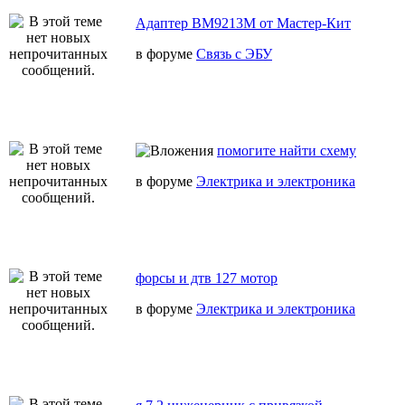
Адаптер BM9213M от Мастер-Кит
в форуме
Связь с ЭБУ
помогите найти схему
в форуме
Электрика и электроника
форсы и дтв 127 мотор
в форуме
Электрика и электроника