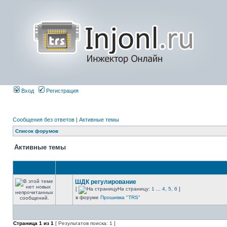
Вход
Регистрация
Сообщения без ответов
|
Активные темы
Список форумов
Активные темы
ШДК регулирование
[
На страницу:
1
...
4
,
5
,
6
]
в форуме
Прошивка "TRS"
Страница
1
из
1
[ Результатов поиска: 1 ]