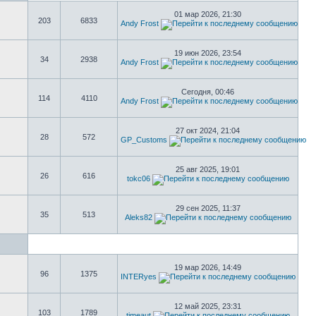
01 мар 2026, 21:30
203
6833
Andy Frost
19 июн 2026, 23:54
34
2938
Andy Frost
Сегодня, 00:46
114
4110
Andy Frost
27 окт 2024, 21:04
28
572
GP_Customs
25 авг 2025, 19:01
26
616
tokc06
29 сен 2025, 11:37
35
513
Aleks82
19 мар 2026, 14:49
96
1375
INTERyes
12 май 2025, 23:31
103
1789
timeaut