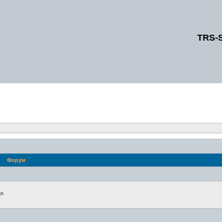
TRS-
Форум
ия