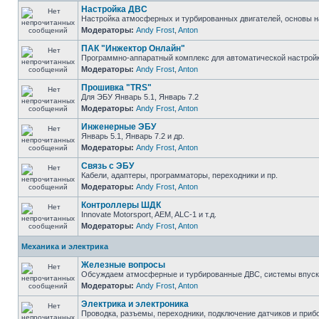
Настройка ДВС
Настройка атмосферных и турбированных двигателей, основы н
Модераторы:
Andy Frost
,
Anton
ПАК "Инжектор Онлайн"
Программно-аппаратный комплекс для автоматической настрой
Модераторы:
Andy Frost
,
Anton
Прошивка "TRS"
Для ЭБУ Январь 5.1, Январь 7.2
Модераторы:
Andy Frost
,
Anton
Инженерные ЭБУ
Январь 5.1, Январь 7.2 и др.
Модераторы:
Andy Frost
,
Anton
Связь с ЭБУ
Кабели, адаптеры, программаторы, переходники и пр.
Модераторы:
Andy Frost
,
Anton
Контроллеры ШДК
Innovate Motorsport, AEM, ALC-1 и т.д.
Модераторы:
Andy Frost
,
Anton
Механика и электрика
Железные вопросы
Обсуждаем атмосферные и турбированные ДВС, системы впуска и
Модераторы:
Andy Frost
,
Anton
Электрика и электроника
Проводка, разъемы, переходники, подключение датчиков и прибо