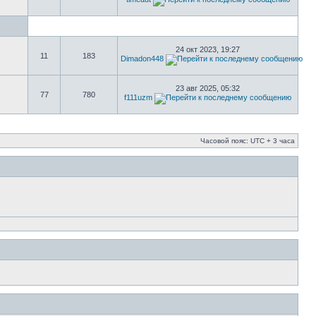
24 окт 2023, 19:27
11
183
Dimadon448
23 авг 2025, 05:32
77
780
f111uzm
Часовой пояс: UTC + 3 часа