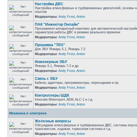
Настройка ДВС
Настройка атмосферных и турбированных двигателей, основы н
опытом
Модераторы:
Andy Frost
,
Anton
ПАК "Инжектор Онлайн"
Программно-аппаратный комплекс для автоматической настрой
параметров работы ДВС в режиме реального времени
Модераторы:
Andy Frost
,
Anton
Прошивка "TRS"
Для ЭБУ Январь 5.1, Январь 7.2
Модераторы:
Andy Frost
,
Anton
Инженерные ЭБУ
Январь 5.1, Январь 7.2 и др.
Модераторы:
Andy Frost
,
Anton
Связь с ЭБУ
Кабели, адаптеры, программаторы, переходники и пр.
Модераторы:
Andy Frost
,
Anton
Контроллеры ШДК
Innovate Motorsport, AEM, ALC-1 и т.д.
Модераторы:
Andy Frost
,
Anton
Механика и электрика
Железные вопросы
Обсуждаем атмосферные и турбированные ДВС, системы впуска
трансмиссия, ходовая, тормозная система и т.д.
Модераторы:
Andy Frost
,
Anton