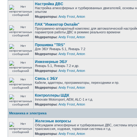
Настройка ДВС
Настройка атмосферных и турбированных двигателей, основы н
опытом
Модераторы:
Andy Frost
,
Anton
ПАК "Инжектор Онлайн"
Программно-аппаратный комплекс для автоматической настрой
параметров работы ДВС в режиме реального времени
Модераторы:
Andy Frost
,
Anton
Прошивка "TRS"
Для ЭБУ Январь 5.1, Январь 7.2
Модераторы:
Andy Frost
,
Anton
Инженерные ЭБУ
Январь 5.1, Январь 7.2 и др.
Модераторы:
Andy Frost
,
Anton
Связь с ЭБУ
Кабели, адаптеры, программаторы, переходники и пр.
Модераторы:
Andy Frost
,
Anton
Контроллеры ШДК
Innovate Motorsport, AEM, ALC-1 и т.д.
Модераторы:
Andy Frost
,
Anton
Механика и электрика
Железные вопросы
Обсуждаем атмосферные и турбированные ДВС, системы впуска
трансмиссия, ходовая, тормозная система и т.д.
Модераторы:
Andy Frost
,
Anton