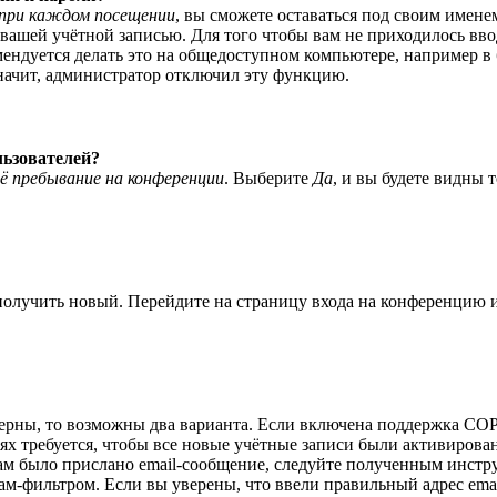
при каждом посещении
, вы сможете оставаться под своим имене
я вашей учётной записью. Для того чтобы вам не приходилось вв
ндуется делать это на общедоступном компьютере, например в би
значит, администратор отключил эту функцию.
льзователей?
ё пребывание на конференции
. Выберите
Да
, и вы будете видны 
 получить новый. Перейдите на страницу входа на конференцию
верны, то возможны два варианта. Если включена поддержка COPP
 требуется, чтобы все новые учётные записи были активирован
ам было прислано email-сообщение, следуйте полученным инстру
ам-фильтром. Если вы уверены, что ввели правильный адрес emai