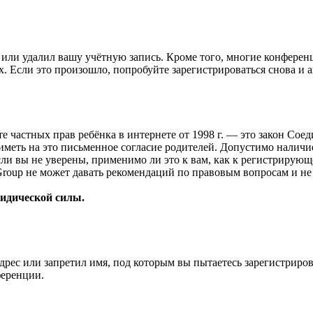
или удалил вашу учётную запись. Кроме того, многие конферен
 Если это произошло, попробуйте зарегистрироваться снова и ак
ащите частных прав ребёнка в интернете от 1998 г. — это закон С
меть на это письменное согласие родителей. Допустимо наличи
и вы не уверены, применимо ли это к вам, как к регистрирующ
Group не может давать рекомендаций по правовым вопросам и н
ридической силы.
рес или запретил имя, под которым вы пытаетесь зарегистриро
ференции.